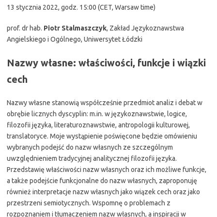
13 stycznia 2022, godz. 15:00 (CET, Warsaw time)
prof. dr hab.
Piotr Stalmaszczyk
, Zakład Językoznawstwa
Angielskiego i Ogólnego, Uniwersytet Łódzki
Nazwy własne: właściwości, funkcje i wiązki
cech
Nazwy własne stanowią współcześnie przedmiot analiz i debat w
obrębie licznych dyscyplin: m.in. w językoznawstwie, logice,
filozofii języka, literaturoznawstwie, antropologii kulturowej,
translatoryce. Moje wystąpienie poświęcone będzie omówieniu
wybranych podejść do nazw własnych ze szczególnym
uwzględnieniem tradycyjnej analitycznej filozofii języka.
Przedstawię właściwości nazw własnych oraz ich możliwe funkcje,
a także podejście funkcjonalne do nazw własnych, zaproponuję
również interpretacje nazw własnych jako wiązek cech oraz jako
przestrzeni semiotycznych. Wspomnę o problemach z
rozpoznaniem i tłumaczeniem nazw własnych, a inspiracji w