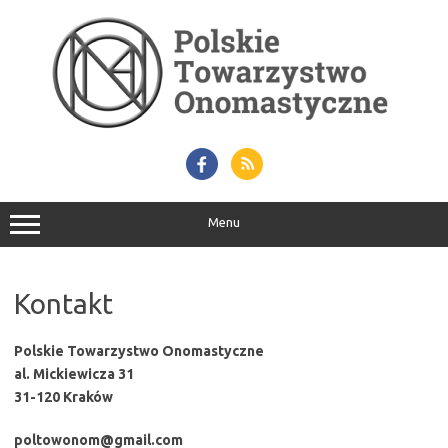
Przejdź
do
treści
Menu
Kontakt
Polskie Towarzystwo Onomastyczne
al. Mickiewicza 31
31-120 Kraków
poltowonom@gmail.com