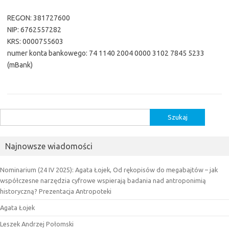
REGON: 381727600
NIP: 6762557282
KRS: 0000755603
numer konta bankowego: 74 1140 2004 0000 3102 7845 5233
(mBank)
Szukaj:
Najnowsze wiadomości
Nominarium (24 IV 2025): Agata Łojek, Od rękopisów do megabajtów – jak
współczesne narzędzia cyfrowe wspierają badania nad antroponimią
historyczną? Prezentacja Antropoteki
Agata Łojek
Leszek Andrzej Połomski