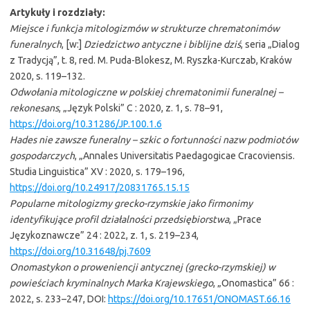
Artykuły i rozdziały:
Miejsce i funkcja mitologizmów w strukturze chrematonimów
funeralnych
, [w:]
Dziedzictwo antyczne i biblijne dziś
, seria „Dialog
z Tradycją”, t. 8, red. M. Puda-Blokesz, M. Ryszka-Kurczab, Kraków
2020, s. 119–132.
Odwołania mitologiczne w polskiej chrematonimii funeralnej –
rekonesans
, „Język Polski” C : 2020, z. 1, s. 78–91,
https://doi.org/10.31286/JP.100.1.6
Hades nie zawsze funeralny – szkic o fortunności nazw podmiotów
gospodarczych
, „Annales Universitatis Paedagogicae Cracoviensis.
Studia Linguistica” XV : 2020, s. 179–196,
https://doi.org/10.24917/20831765.15.15
Popularne mitologizmy grecko-rzymskie jako firmonimy
identyfikujące profil działalności przedsiębiorstwa
, „Prace
Językoznawcze” 24 : 2022, z. 1, s. 219–234,
https://doi.org/10.31648/pj.7609
Onomastykon o proweniencji antycznej (grecko-rzymskiej) w
powieściach kryminalnych Marka Krajewskiego
, „Onomastica” 66 :
2022, s. 233–247, DOI:
https://doi.org/10.17651/ONOMAST.66.16