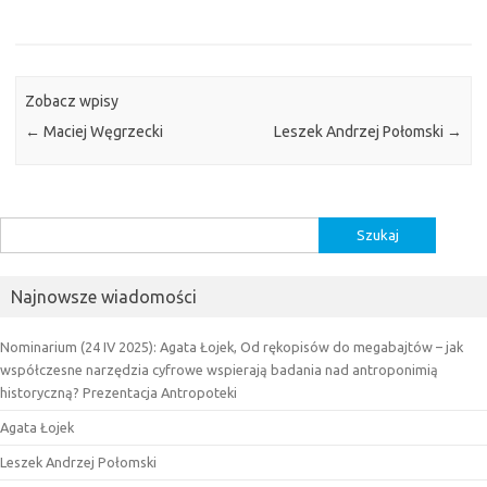
Zobacz wpisy
←
Maciej Węgrzecki
Leszek Andrzej Połomski
→
Szukaj:
Najnowsze wiadomości
Nominarium (24 IV 2025): Agata Łojek, Od rękopisów do megabajtów – jak
współczesne narzędzia cyfrowe wspierają badania nad antroponimią
historyczną? Prezentacja Antropoteki
Agata Łojek
Leszek Andrzej Połomski