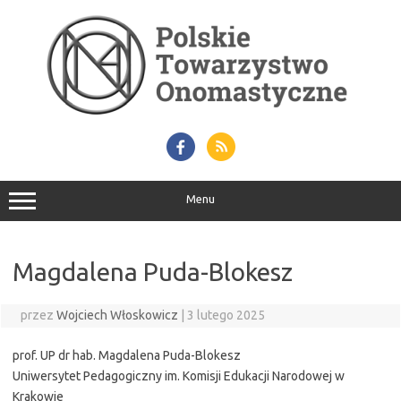
Przejdź
do
treści
Menu
Magdalena Puda-Blokesz
przez
Wojciech Włoskowicz
|
3 lutego 2025
prof. UP dr hab. Magdalena Puda-Blokesz
Uniwersytet Pedagogiczny im. Komisji Edukacji Narodowej w
Krakowie