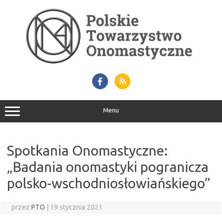
Przejdź
do
treści
Menu
Spotkania Onomastyczne:
„Badania onomastyki pogranicza
polsko-wschodniosłowiańskiego”
przez
PTO
|
19 stycznia 2021