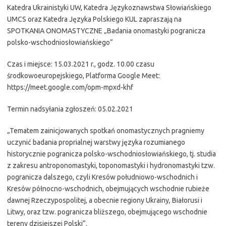
Katedra Ukrainistyki UW, Katedra Językoznawstwa Słowiańskiego
UMCS oraz Katedra Języka Polskiego KUL zapraszają na
SPOTKANIA ONOMASTYCZNE „Badania onomastyki pogranicza
polsko-wschodniosłowiańskiego”
Czas i miejsce: 15.03.2021 r., godz. 10.00 czasu
środkowoeuropejskiego, Platforma Google Meet:
https://meet.google.com/opm-mpxd-khf
Termin nadsyłania zgłoszeń: 05.02.2021
„Tematem zainicjowanych spotkań onomastycznych pragniemy
uczynić badania proprialnej warstwy języka rozumianego
historycznie pogranicza polsko-wschodniosłowiańskiego, tj. studia
z zakresu antroponomastyki, toponomastyki i hydronomastyki tzw.
pogranicza dalszego, czyli Kresów południowo-wschodnich i
Kresów północno-wschodnich, obejmujących wschodnie rubieże
dawnej Rzeczypospolitej, a obecnie regiony Ukrainy, Białorusi i
Litwy, oraz tzw. pogranicza bliższego, obejmującego wschodnie
tereny dzisiejszej Polski”.