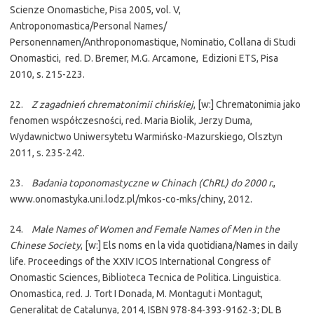
Scienze Onomastiche, Pisa 2005, vol. V,
Antroponomastica/Personal Names/
Personennamen/Anthroponomastique, Nominatio, Collana di Studi
Onomastici, red. D. Bremer, M.G. Arcamone, Edizioni ETS, Pisa
2010, s. 215-223.
22.
Z zagadnień chrematonimii chińskiej
, [w:] Chrematonimia jako
fenomen współczesności, red. Maria Biolik, Jerzy Duma,
Wydawnictwo Uniwersytetu Warmińsko-Mazurskiego, Olsztyn
2011, s. 235-242.
23.
Badania toponomastyczne w Chinach (ChRL) do 2000 r.
,
www.onomastyka.uni.lodz.pl/mkos-co-mks/chiny, 2012.
24.
Male Names of Women and Female Names of Men in the
Chinese Society
, [w:] Els noms en la vida quotidiana/Names in daily
life. Proceedings of the XXIV ICOS International Congress of
Onomastic Sciences, Biblioteca Tecnica de Politica. Linguistica.
Onomastica, red. J. Tort I Donada, M. Montagut i Montagut,
Generalitat de Catalunya, 2014, ISBN 978-84-393-9162-3; DL B