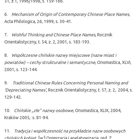
51, z.1, 1996/1998, s. 159-166.
6.
Mechanism of Origin of Contemporary Chinese Place Names
,
Acta Philologica, 26, 1999, s. 30-41.
7.
Wishful Thinking and Chinese Place Names
, Rocznik
Orientalistyczny, t. 54, z. 2, 2001, s. 183-193.
8.
Współczesne chińskie nazwy miejscowe (nazw miast i
powiatów) – cechy strukturalne i semantyczne
, Onomastica, XLVI,
2001, s. 123-144.
9.
Traditional Chinese Rules Concerning Personal Naming and
‘Depreciating Names’
, Rocznik Orientalistyczny, t. 57, z. 2, 2004, s.
129-142.
10.
Chińskie „złe” nazwy osobowe
, Onomastica, XLIX, 2004,
Kraków 2005, s. 81-94.
11.
Tradycja i współczesność na przykładzie nazw osobowych
chińskich kobiet
, [w:] Onimizacja i apelatywizacja, red. Z.