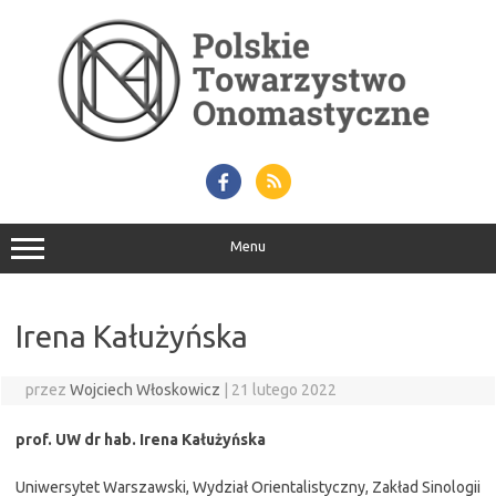
Przejdź
do
treści
Menu
Irena Kałużyńska
przez
Wojciech Włoskowicz
|
21 lutego 2022
prof. UW dr hab. Irena Kałużyńska
Uniwersytet Warszawski, Wydział Orientalistyczny, Zakład Sinologii