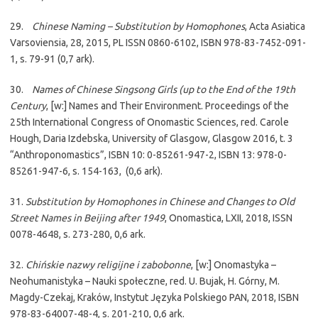
29.
Chinese Naming – Substitution by Homophones
, Acta Asiatica
Varsoviensia, 28, 2015, PL ISSN 0860-6102, ISBN 978-83-7452-091-
1, s. 79-91 (0,7 ark).
30.
Names of Chinese Singsong Girls (up to the End of the 19th
Century
, [w:] Names and Their Environment. Proceedings of the
25th International Congress of Onomastic Sciences, red. Carole
Hough, Daria Izdebska, University of Glasgow, Glasgow 2016, t. 3
“Anthroponomastics”, ISBN 10: 0-85261-947-2, ISBN 13: 978-0-
85261-947-6, s. 154-163, (0,6 ark).
31.
Substitution by Homophones in Chinese and Changes to Old
Street Names in Beijing after 1949
, Onomastica, LXII, 2018, ISSN
0078-4648, s. 273-280, 0,6 ark.
32.
Chińskie nazwy religijne i zabobonne
, [w:] Onomastyka –
Neohumanistyka – Nauki społeczne, red. U. Bujak, H. Górny, M.
Magdy-Czekaj, Kraków, Instytut Języka Polskiego PAN, 2018, ISBN
978-83-64007-48-4, s. 201-210, 0,6 ark.