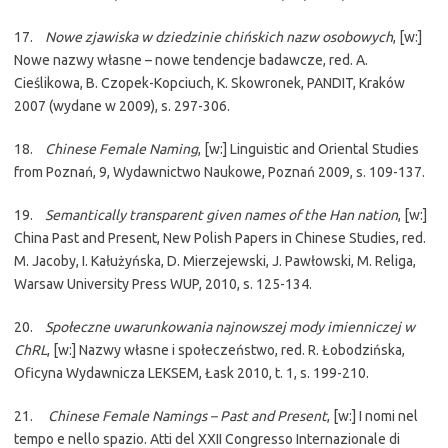
17.
Nowe zjawiska w dziedzinie chińskich nazw osobowych
, [w:]
Nowe nazwy własne – nowe tendencje badawcze, red. A.
Cieślikowa, B. Czopek-Kopciuch, K. Skowronek, PANDIT, Kraków
2007 (wydane w 2009), s. 297-306.
18.
Chinese Female Naming
, [w:] Linguistic and Oriental Studies
from Poznań, 9, Wydawnictwo Naukowe, Poznań 2009, s. 109-137.
19.
Semantically transparent given names of the Han nation
, [w:]
China Past and Present, New Polish Papers in Chinese Studies, red.
M. Jacoby, I. Kałużyńska, D. Mierzejewski, J. Pawłowski, M. Religa,
Warsaw University Press WUP, 2010, s. 125-134.
20.
Społeczne uwarunkowania najnowszej mody imienniczej w
ChRL
, [w:] Nazwy własne i społeczeństwo, red. R. Łobodzińska,
Oficyna Wydawnicza LEKSEM, Łask 2010, t. 1, s. 199-210.
21.
Chinese Female Namings – Past and Present
, [w:] I nomi nel
tempo e nello spazio. Atti del XXII Congresso Internazionale di