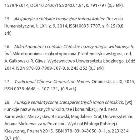
15794-2014, DOI 10.2436/15.8040.01.81, s. 791-797 (0,5 ark).
25.
Aksjologia a chińskie tradycyjne imiona kobiet
, Roczniki
Humanistyczne, t. LXII, z. 9, 2014, ISSN 0035-7707, s. 9-25 (0,8
ark).
26.
Mikrotoponimia chińska. Chińskie nazwy miejsc widokowych
,
[w:] Mikrotoponimia i makrotoponimia. Problematyka wstępna, red.
A. Gałkowski, R. Gliwa, Wydawnictwo Uniwersytetu Łódzkiego, Łódź
2014, ISBN 978-83-7969-307-8, s. 245-252 (0,5 ark).
27.
Traditional Chinese Generation Names
, Onomastica, LIX, 2015,
ISSN 0078-4648, s. 107-121, (0,8 ark).
28.
Funkcje semantycznie transparentnych imion chińskich
, [w:]
Funkcje nazw własnych w kulturze i komunikacji, red. Irena
Sarnowska, Mieczysław Balowski, Magdalena Graf, Uniwersytet im.
Adama Mickiewicza w Poznaniu, Wydział Filologii Polskiej i
Klasycznej, Poznań 2015, ISBN 978–83–943050–3–1, s. 223-234
(0,7 ark).