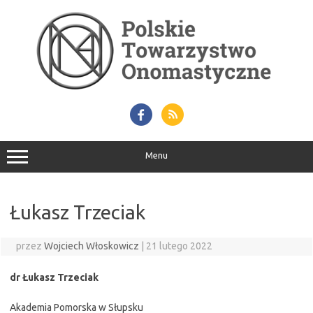
Przejdź
do
treści
Menu
Łukasz Trzeciak
przez
Wojciech Włoskowicz
|
21 lutego 2022
dr Łukasz Trzeciak
Akademia Pomorska w Słupsku