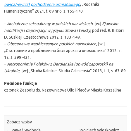
owicz/-ewicz) pochodzenia ormiańskiego
, „Roczniki
Humanistyczne” 2021, t. 69 nr 6, s. 155-170.
–
Archaiczne seksualizmy w polskich nazwiskach
, [w:]
Zjawisko
nobilitacji i deprecjacji w języku. Słowa i teksty
, pod red. R. Bizior i
D. Suskiej, Częstochowa 2012, s. 133-149.
–
Obscena we współczesnych polskich nazwiskach
, [w:]
„Състояние и проблеми на българската ономастика” 2012, т.
12, s. 399-431.
–
Antroponimia Polaków z Berdiańska (obwód zaporoski) na
Ukrainie
, [w:] „Studia Kaliskie. Studia Calisiensia” 2013, t. 1, s. 63-89.
Pełnione funkcje
członek Zespołu ds. Nazewnictwa Ulic i Placów Miasta Koszalina
Zobacz wpisy
←
Paweł Swoboda
Wojciech Włoskowicz
→