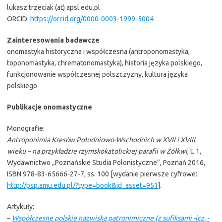
lukasz.trzeciak (at) apsl.edu.pl
ORCID:
https://orcid.org/0000-0003-1999-5004
Zainteresowania badawcze
onomastyka historyczna i współczesna (antroponomastyka,
toponomastyka, chrematonomastyka), historia języka polskiego,
funkcjonowanie współczesnej polszczyzny, kultura języka
polskiego
Publikacje onomastyczne
Monografie:
Antroponimia Kresów Południowo-Wschodnich w XVII i XVIII
wieku – na przykładzie rzymskokatolickiej parafii w Żółkwi
, t. 1,
Wydawnictwo „Poznańskie Studia Polonistyczne”, Poznań 2016,
ISBN 978-83-65666-27-7, ss. 100 [wydanie pierwsze cyfrowe:
http://psp.amu.edu.pl/?type=book&id_asset=951
].
Artykuły:
–
Współczesne polskie nazwiska patronimiczne (z sufiksami -icz, -